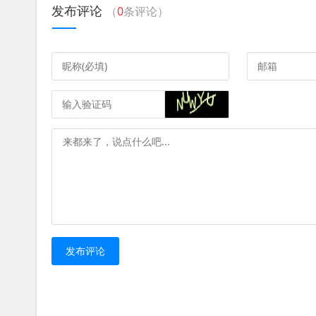
发布评论
（
0
条评论）
转账支付
除了上述支付方式外，京东商城还支持转账支付，
消费者可选择转账方式进行支付。
支付方式选择建议
在选择支付方式时，消费者应根据自身需求和习惯
东钱包，享受更多优惠和便利；若习惯使用第三方
发布评论
关注，可选择银联在线支付，消费者还应注意支付
京东商城提供了多种支付方式，以满足不同消费者