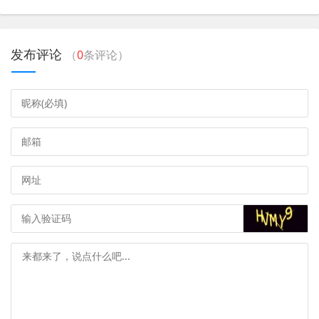
发布评论
（
0
条评论）
4、密码错误：输入密码时请谨慎，确保密码正确且未泄露
给他人，如忘记密码，可通过支付应用的找回密码功能进
行重置。
5、交易纠纷：如遇交易纠纷，可联系商家或支付平台客服
进行协商解决。
手机支付的注意事项
1、保护个人信息：不要随意透露自己的身份证号、银行卡
号等敏感信息给他人，以防诈骗。
2、安全设置：为支付应用设置独特的密码，并定期更换密
码，避免密码被破解。