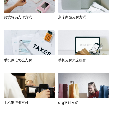
1、余额不足：确保账户余额充足或绑定的银行卡可正常使
用，避免在支付过程中因余额不足导致交易失败。
跨境贸易支付方式
京东商城支付方式
2、网络问题：确保手机网络畅通，避免因网络问题导致支
付失败，可以尝试切换到其他网络环境或使用流量进行支
付。
3、扫描错误：在扫描二维码时，确保扫描清晰且完整，避
免因扫描错误导致支付失败。
手机微信怎么支付
手机支付怎么操作
手机银行卡支付
drg支付方式