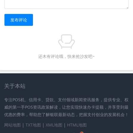
3、谨慎扫码：不要扫描来历不明的二维码，以防遭受诈
骗。
发布评论
4、及时核对账单：定期核对银行账单与支付应用账单，确
保账户安全，如发现异常，及时处理。
5、避免过度消费：理性消费，避免过度依赖手机支付导致
还木有评论哦，快来抢沙发吧~
的盲目消费和负债累积。
手机支付为我们的生活带来了极大的便利，让我们随时随
地完成购物、缴费等操作，在使用过程中，我们也应提高
关于本站
警惕，注意账户安全和个人隐私保护，希望本文能帮助大
家更好地了解手机支付的操作流程及注意事项，更好地享
专注POS机、信用卡、贷款、支付领域新闻资讯服务，提供专业、权
受移动支付时代的便利。
威的第一手POS资讯政策解读，让您实现快速办卡提额，并享受到最
优惠的费率，帮助您了解银联最新动态，把握支付创业的发展机会！
网站地图
|
TXT地图
|
XML地图
|
HTML地图