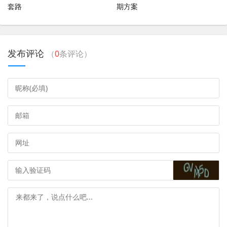
套路
期方案
卡、金卡、普通卡。
中国银行信用卡的有效期是多久啊
中国银行信用卡有效期通常为5年，部分卡片有效期超过5
发布评论
（
0
条评论）
年，最长可达10年。您可通过卡片正面或背面、下方的4位
数字来查询卡片有效期。有效期前两位数字代表“月份”，后
两位数字代表“年份”。
年、5年、8年。根据查询中国银行官网显示：中国银行信
用卡的有效期对应的就是激活期限，有效期分别是3年、5
年、8年。在有效期内激活卡片才可以正常使用。
中国银行信用卡的有效期一般为5年，有些信用卡有效期超
过5年，最长可达10年，持卡人可通过卡号下方的4位数字
来查询卡片有效期，前两位数字代表的是月份，后两位数
字代表的是年份。