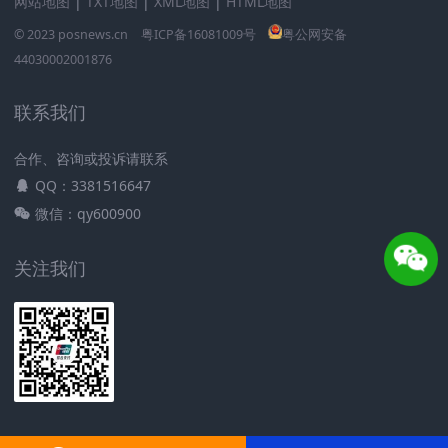
网站地图
|
TXT地图
|
XML地图
|
HTML地图
元；主题卡：最高人民币280元，金卡/钛金卡：最高人民
© 2023 posnews.cn
粤ICP备16081009号
粤公网安备
币300元。白金卡：最高人民币800元。高端卡：最高人民
44030002001876
币8800元。
元/年。中国银行数字信用卡白金卡的年费收费标准为800
联系我们
元/年，首年免年费，当年消费满2万元等值人民币且满12
合作、咨询或投诉请联系
笔免收次年年费。
QQ：3381516647
中国银行信用卡年费是多少？中国银行信用卡的年费标准
微信：qy600900
是每年200元，但是，如果消费者在每年的指定时间内，使
用信用卡消费满一定金额，就可以免除年费。
关注我们
中国银行白金信用卡年费标准分为3600元和800元两档，
具体产品的年费收取标准也可致电中国银行客户服务中心
咨询。自卡片激活首年起逐年收取，如持卡人中途销卡，
当年年费不予退还。
中国银行信用卡年费标准如下：普卡年费最高100元；金卡