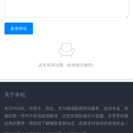
信用卡有效期一般是三年到五年，有效期从信用卡下卡当
天开始算起。在你的信用卡面上都明确地标有该信用卡的
有效期，信用卡有效期一般标准在信用卡的下方，标准的
格式为月份在前、日期在后。
发布评论
中行信用卡有效期一般为5年；其中部分缴费类、社保类等
信用卡有效期为10年。您可通过卡号下方的两组数字来查
询卡片有效期。例如：08/20代表卡片有效期到2020年8
还木有评论哦，快来抢沙发吧~
月。以上内容供您参考，业务规定请以实际为准。
根据查询中国银行官网显示，中国银行visa卡信用卡有期
限：Visa卡信用卡有效期是三到五年。全币种国际芯片卡
关于本站
是为有出境支付需求的人士精心设计的信用卡产品，采用
国际通行EMV芯片标准，降低被伪冒与欺诈风险。
专注POS机、信用卡、贷款、支付领域新闻资讯服务，提供专业、权
中国银行信用卡年费是多少
威的第一手POS资讯政策解读，让您实现快速办卡提额，并享受到最
优惠的费率，帮助您了解银联最新动态，把握支付创业的发展机会！
中国银行信用卡年费为：个人卡：普卡：最高人民币100