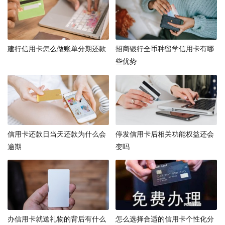
2、中国银行的信用卡有很多，比较值得办的卡有：中国银
行长城世界信用卡 中国银行长城世界信用卡是一款全球通
用的信用卡，对于经常出国旅游，或者长期在国外生活的
用户非常适合，可以在全球范围内都有各项尊享服务。
建行信用卡怎么做账单分期还款
招商银行全币种留学信用卡有哪
些优势
3、中行信用卡种类都有哪些？ 中国银行信用卡产品种类
丰富： 按品牌分可分为长城系列信用卡和中银系列信用
卡。 按照卡片等级可分为美运私行卡、无限卡、白金卡、
钛金卡、金卡、普通卡。
4、单币卡：都市卡(吉米漫画有男女版)并且可以再卡面上
信用卡还款日当天还款为什么会
停发信用卡后相关功能权益还会
写9个汉字，只要不是反对党反对人类或是脏话一般都行，
逾期
变吗
比较时尚。双币卡：航空公司的联名卡一般是人民币和美
金的，招财猫卡是人民币和日币的。
5、中行信用卡种类都有哪些？中国银行信用卡产品种类丰
富：按品牌分可分为长城系列信用卡和中银系列信用卡。
办信用卡就送礼物的背后有什么
怎么选择合适的信用卡个性化分
按照卡片等级可分为美运私行卡、无限卡、白金卡、钛金