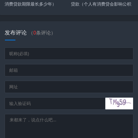
消费贷款期限最长多少年）
贷款（个人有消费贷会影响公积
1、通过人行征信查询：网贷平台的放贷机构只要对接了人
金买房吗）
行征信系统，那么借款记录就会上传至人行征信。通过查
询人行征信报告，可以查到所有上征信的网贷欠款。
发布评论
（
0
条评论）
2、联系客服：如果在网贷平台上无法找到相关借款记录，
可以尝试联系平台的客服人员，提供个人信息并咨询是否
有未结清的借款。查询信用报告：另外，你还可以通过查
询个人信用报告来获取更全面的借款信息。
3、想要知道自己借了多少网贷的话，可以直接去第三方数
据平台上查询大数据，一般在各平台上的借还款情况都会
在大数据里留下相关记录。
4、正面回答 要查询网贷大数据的话，通常都是在一些民
间查询系统、第三方平台处查询。