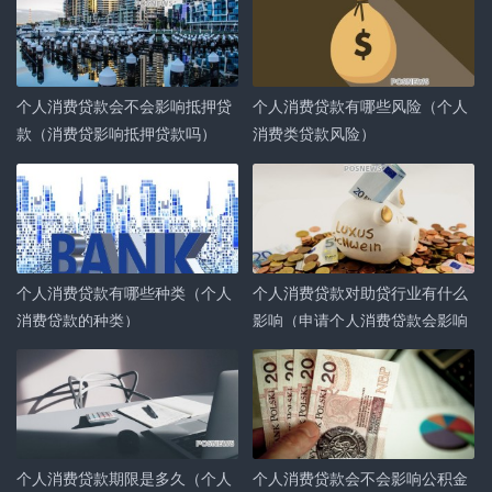
4、登陆网贷平台查询 通过登录已经使用的网贷平台官方
网站，在账户中心或者个人资料中，可以找到自己的还款
记录、借款记录等信息。这样可以了解自己在该平台的借
个人消费贷款会不会影响抵押贷
个人消费贷款有哪些风险（个人
贷情况。
款（消费贷影响抵押贷款吗）
消费类贷款风险）
5、要查询个人名下所有网贷记录，可以参考以下步骤：
联系银行：可以尝试联系所有曾经使用过的网贷平台的客
服，询问他们关于你的贷款记录。但请注意，并非所有网
贷平台都会主动上报个人征信报告，所以并非所有记录都
个人消费贷款有哪些种类（个人
个人消费贷款对助贷行业有什么
能查到。
消费贷款的种类）
影响（申请个人消费贷款会影响
6、方法一：通过征信报告查询 可以通过查询个人征信报
个人房贷吗）
告来获取自己名下的网贷信息。征信报告中包含了个人在
各家银行的贷款、信用卡使用记录，以及网贷平台的借款
记录等。
个人消费贷款期限是多久（个人
个人消费贷款会不会影响公积金
怎么查自己欠了哪些网贷