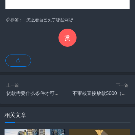
怎么查询自己名下有哪些网贷
标签：
怎么看自己欠了哪些网贷
1、查询自己名下网贷的方法：直接查征信报告、支付宝查
赏
询、短信查询等等这些。直接查征信报告：线下。借款人
可以携带自己的身份证或者其他能够证明自己身份的资
料，去所在地的央行支行查询。
2、查询自己名下网贷有两种方法。首先，借款人可以携带
个人有效身份证明到中国人民银行驻各地的分支机构查
询；其次，用户可以到中国人民银行征信中心官网查枣坦
上一篇
下一篇
询。
贷款需要什么条件才可以贷款（创业贷款需要什么条件才可以贷款）
不审核直接放款5000（不审核直接放款5000平台）
3、随着信贷市场的不断发展，很多用户在手头资金短缺的
相关文章
时候，都会选择去网络上的贷款平台申请一笔借款。不过
对于很多借款人来说，网贷申请多了，自己也有点迷糊
了。怎么查询自己名下网贷？一般有三种办法。